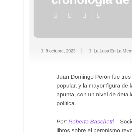
9 octubre, 2023
La Lupa En La Memo
Juan Domingo Perón fue tres v
popular, y la mayor figura de l
apunta, con un nivel de detal
política.
Por:
Roberto Baschetti
– Soció
libros sobre el peronismo revo