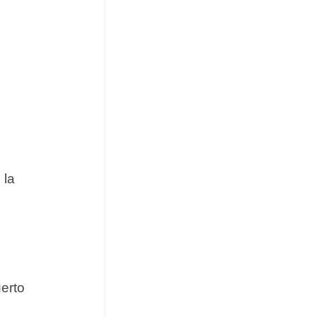
 la
erto