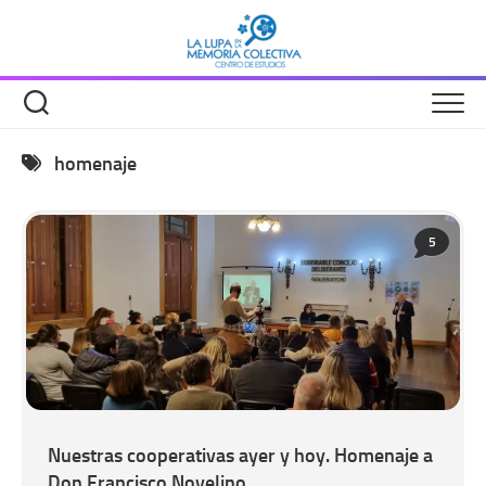
Saltar
al
contenido
homenaje
5
Nuestras cooperativas ayer y hoy. Homenaje a
Don Francisco Novelino.